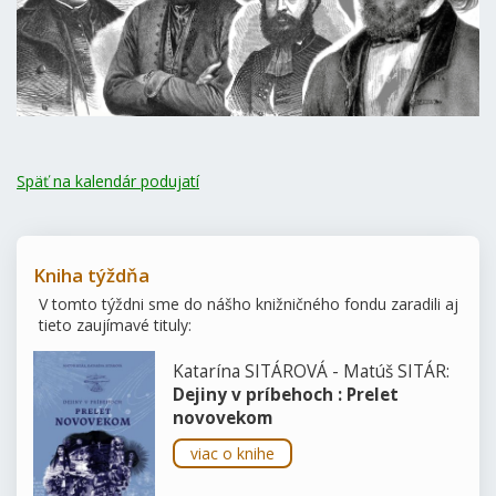
Späť na kalendár podujatí
Kniha týždňa
V tomto týždni sme do nášho knižničného fondu zaradili aj
tieto zaujímavé tituly:
Katarína SITÁROVÁ - Matúš SITÁR:
Dejiny v príbehoch : Prelet
novovekom
viac o knihe