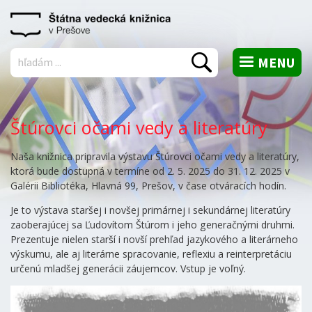
MENU
Vyhľadať
Štúrovci očami vedy a literatúry
Naša knižnica pripravila výstavu Štúrovci očami vedy a literatúry,
ktorá bude dostupná v termíne od 2. 5. 2025 do 31. 12. 2025 v
Galérii Bibliotéka, Hlavná 99, Prešov, v čase otváracích hodín.
Je to výstava staršej i novšej primárnej i sekundárnej literatúry
zaoberajúcej sa Ľudovítom Štúrom i jeho generačnými druhmi.
Prezentuje nielen starší i novší prehľad jazykového a literárneho
výskumu, ale aj literárne spracovanie, reflexiu a reinterpretáciu
určenú mladšej generácii záujemcov. Vstup je voľný.