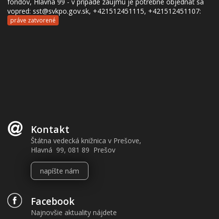
fondov, Hlavná 99 - v prípade záujmu je potrebné objednať sa
vopred: sst@svkpo.gov.sk, +421512451115, +421512451107:
práve zatvorené
Kontakt
Štátna vedecká knižnica v Prešove,
Hlavná 99, 081 89 Prešov
napíšte nám
Facebook
Najnovšie aktuality nájdete