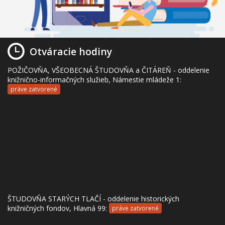
Otváracie hodiny
POŽIČOVŇA, VŠEOBECNÁ ŠTUDOVŇA a ČITÁREŇ - oddelenie
knižnično-informačných služieb, Námestie mládeže 1:
práve zatvorené
ŠTUDOVŇA STARÝCH TLAČÍ - oddelenie historických
knižničných fondov, Hlavná 99:
práve zatvorené