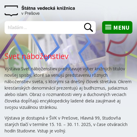
MENU
Vyhľadať
Svet náboženstiev
Výstava Svet náboženstiev predstavuje výber knižných titulov
novšej spisby, ktoré sa venujú predstaveniu rôznych
náboženstiev sveta, s ktorými sa dnešný človek stretáva. Okrem
kresťanských denominácií prezentujú aj budhizmus, judaizmus
alebo islam. Obraz o rozmanitosti viery a duchovných veciach
človeka dopĺňajú encyklopedicky ladené diela zaujímavé aj
svojou vizuálnou stránkou.
Výstava je dostupná v ŠVK v Prešove, Hlavná 99, študovňa
starých tlačí v termíne 15. 10. – 30. 11. 2025, v čase otváracích
hodín študovne. Vstup je voľný.