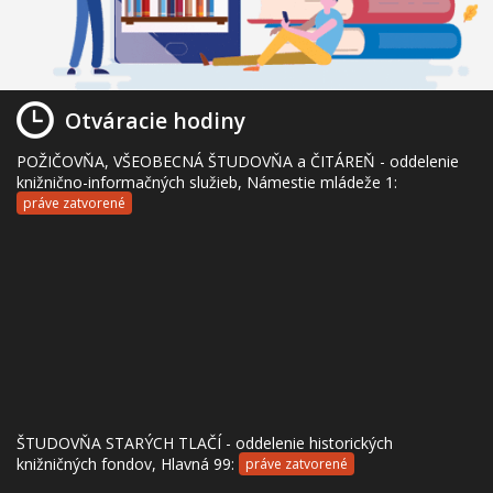
Otváracie hodiny
POŽIČOVŇA, VŠEOBECNÁ ŠTUDOVŇA a ČITÁREŇ - oddelenie
knižnično-informačných služieb, Námestie mládeže 1:
práve zatvorené
ŠTUDOVŇA STARÝCH TLAČÍ - oddelenie historických
knižničných fondov, Hlavná 99:
práve zatvorené