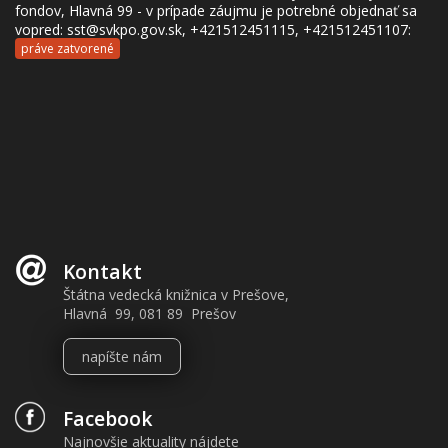
fondov, Hlavná 99 - v prípade záujmu je potrebné objednať sa
vopred: sst@svkpo.gov.sk, +421512451115, +421512451107:
práve zatvorené
Kontakt
Štátna vedecká knižnica v Prešove,
Hlavná 99, 081 89 Prešov
napíšte nám
Facebook
Najnovšie aktuality nájdete