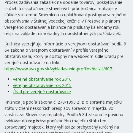
Proces zadávania zákaziek na dodanie tovarov, poskytovanie
služieb a uskutočnenie stavebných prác knižnica realizuje v
súlade s internou Smernicou o uplatňovaní postupov verejného
obstarávania v Štátnej vedeckej knižnici v Prešove a plánom
verejného obstarávania knižnice na príslušný kalendárny rok,
resp. na základe mimoriadnych opodstatnených požiadaviek.
Knižnica zverejňuje informácie o verejnom obstarávaní podľa §
64 zákona o verejnom obstarávaní v profile verejného
obstarávateľa, ktorý je dostupný na webovom sídle Úradu pre
verejné obstarávanie na linke
https://www.uvo.gov.sk/vyhladavanie-profilov/detail/607
Verejné obstarávanie rok 2016
Verejné obstarávanie rok 2015
Úrad pre verejné obstarávanie
Knižnica je podľa zákona č. 278/1993 Z. z. o správne majetku
štátu v znení neskorších predpisov správcom majetku vo
vlastníctve Slovenskej republiky. Podľa § 8d zákona je povinná
evidovať do
registra
ponúkaného majetku štátu ten
spravovaný majetok, ktorý vyhlási za prebytočný (určený na