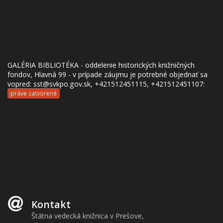
GALÉRIA BIBLIOTÉKA - oddelenie historických knižničných
fondov, Hlavná 99 - v prípade záujmu je potrebné objednať sa
vopred: sst@svkpo.gov.sk, +421512451115, +421512451107:
práve zatvorené
Kontakt
Štátna vedecká knižnica v Prešove,