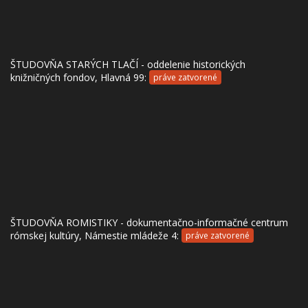
ŠTUDOVŇA STARÝCH TLAČÍ - oddelenie historických
knižničných fondov, Hlavná 99:
práve zatvorené
ŠTUDOVŇA ROMISTIKY - dokumentačno-informačné centrum
rómskej kultúry, Námestie mládeže 4:
práve zatvorené