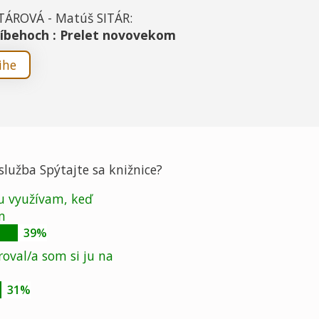
ITÁROVÁ - Matúš SITÁR:
ríbehoch : Prelet novovekom
ihe
 služba Spýtajte sa knižnice?
ju využívam, keď
m
39%
roval/a som si ju na
31%