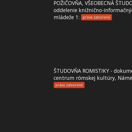
POŽIČOVŇA, VŠEOBECNÁ ŠTUDO
oddelenie knižnično-informačný
mládeže 1:
práve zatvorené
ŠTUDOVŇA ROMISTIKY - dokume
centrum rómskej kultúry, Námes
práve zatvorené