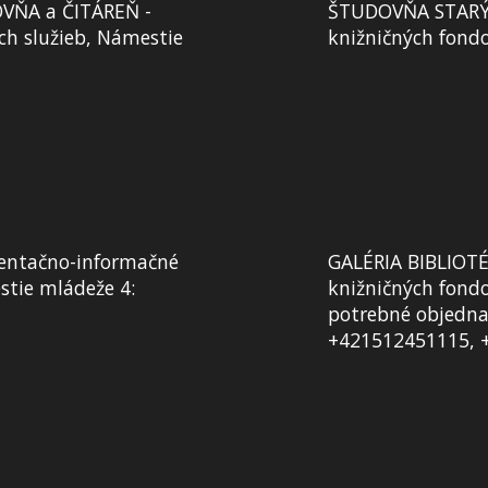
VŇA a ČITÁREŇ -
ŠTUDOVŇA STARÝCH
ch služieb, Námestie
knižničných fond
ntačno-informačné
GALÉRIA BIBLIOTÉK
tie mládeže 4:
knižničných fondo
potrebné objednať
+421512451115, 