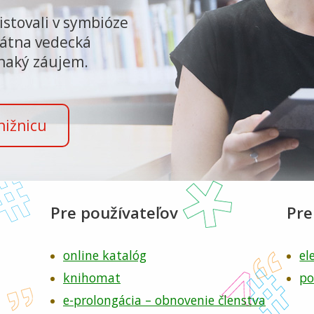
istovali v symbióze
tátna vedecká
vnaký záujem.
nižnicu
Pre používateľov
Pre
online katalóg
el
knihomat
po
e-prolongácia – obnovenie členstva