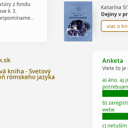
atúry z fondu
Katarína S
ove k 3.
Dejiny v p
pripomíname...
viac o kn
k.sk
Anketa
Viete čo je
vá kniha - Svetový
eň rómskeho jazyka
a) áno, aj 
potrebuje
b) zaregist
webe
c) netuším