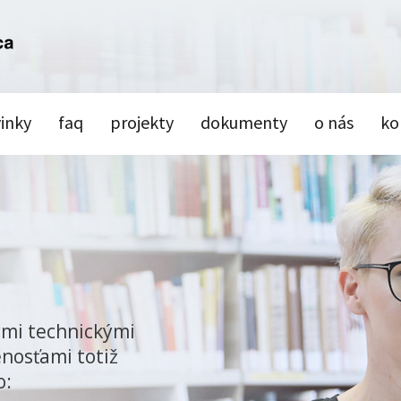
inky
faq
projekty
dokumenty
o nás
ko
ými technickými
nosťami totiž
o: