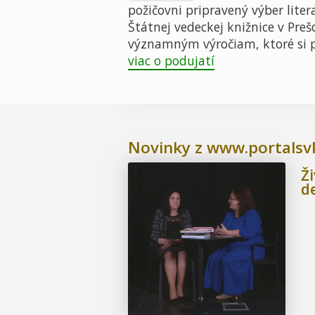
požičovni pripravený výber liter
Štátnej vedeckej knižnice v Preš
významným výročiam, ktoré si 
viac o podujatí
Novinky z www.portalsv
Ži
d