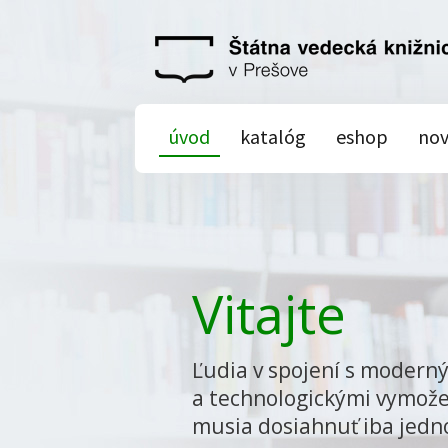
úvod
katalóg
eshop
nov
Vitajte
Ľudia v spojení s modern
a technologickými vymože
musia dosiahnuť iba jedn