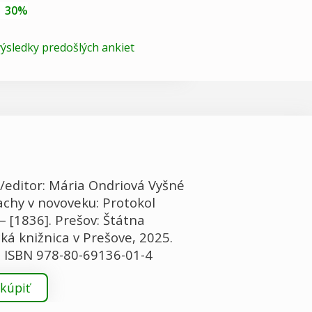
30%
 výsledky predošlých ankiet
/editor: Mária Ondriová Vyšné
chy v novoveku: Protokol
– [1836]. Prešov: Štátna
ká knižnica v Prešove, 2025.
. ISBN 978-80-69136-01-4
kúpiť