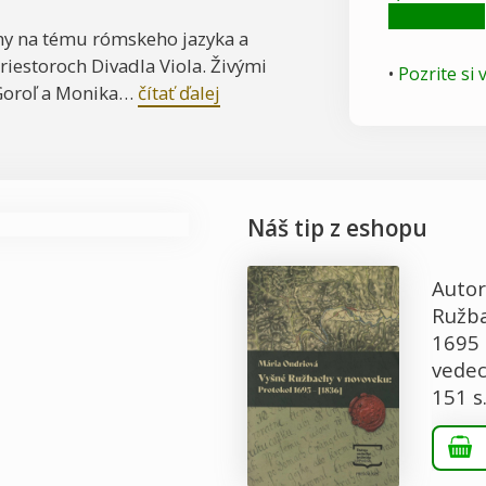
ihy na tému rómskeho jazyka a
priestoroch Divadla Viola. Živými
•
Pozrite si
 Goroľ a Monika…
čítať ďalej
Náš tip z eshopu
Autor
Ružba
1695 
vedec
151 s