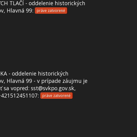
 TLAČÍ - oddelenie historických
ov, Hlavná 99:
práve zatvorené
A - oddelenie historických
v, Hlavná 99 - v prípade záujmu je
 sa vopred: sst@svkpo.gov.sk,
+421512451107:
práve zatvorené