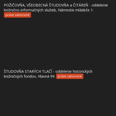
POŽIČOVŇA, VŠEOBECNÁ ŠTUDOVŇA a ČITÁREŇ - oddelenie
knižnično-informačných služieb, Námestie mládeže 1:
práve zatvorené
ŠTUDOVŇA STARÝCH TLAČÍ - oddelenie historických
knižničných fondov, Hlavná 99:
práve zatvorené