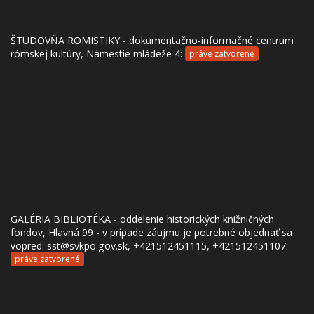
ŠTUDOVŇA ROMISTIKY - dokumentačno-informačné centrum
rómskej kultúry, Námestie mládeže 4:
práve zatvorené
GALÉRIA BIBLIOTÉKA - oddelenie historických knižničných
fondov, Hlavná 99 - v prípade záujmu je potrebné objednať sa
vopred: sst@svkpo.gov.sk, +421512451115, +421512451107:
práve zatvorené