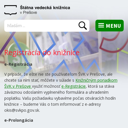
MENU
Vyhľadať
Registrácia do knižnice
e-Registrácia
V prípade, že ešte nie ste používateľom ŠVK v Prešove, ale
chcete sa ním stať, môžete v súlade s
Knižničným poriadkom
ŠVK v Prešove
využiť možnosť
e-Registrácie
, ktorá sa stáva
záväznou odoslaním vyplneného formulára a uhradením
poplatku. Vašu požiadavku vybavíme počas otváracích hodín
knižnice – budeme Vás o tom informovať z e-adresy
okis@svkpo.gov.sk.
e-Prolongácia