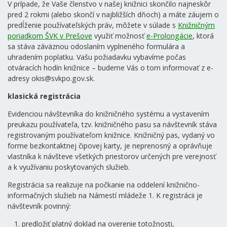
V prípade, že Vaše členstvo v našej knižnici skončilo najneskôr
pred 2 rokmi (alebo skončí v najbližších dňoch) a máte záujem o
predĺženie používateľských práv, môžete v súlade s
Knižničným
poriadkom ŠVK v Prešove
využiť možnosť
e-Prolongácie
, ktorá
sa stáva záväznou odoslaním vyplneného formulára a
uhradením poplatku. Vašu požiadavku vybavíme počas
otváracích hodín knižnice – budeme Vás o tom informovať z e-
adresy okis@svkpo.gov.sk.
klasická registrácia
Evidenciou návštevníka do knižničného systému a vystavením
preukazu používateľa, tzv. knižničného pasu sa návštevník stáva
registrovaným používateľom knižnice. Knižničný pas, vydaný vo
forme bezkontaktnej čipovej karty, je neprenosný a oprávňuje
vlastníka k návšteve všetkých priestorov určených pre verejnosť
a k využívaniu poskytovaných služieb.
Registrácia sa realizuje na počkanie na oddelení knižnično-
informačných služieb na Námestí mládeže 1. K registrácii je
návštevník povinný:
predložiť platný doklad na overenie totožnosti,