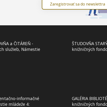
Zaregistrovať sa do newslettra
VŇA a ČITÁREŇ -
ŠTUDOVŇA STARÝCH
ch služieb, Námestie
knižničných fond
ntačno-informačné
GALÉRIA BIBLIOTÉK
tie mládeže 4:
knižničných fondo