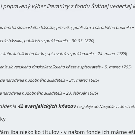
i pripravený výber literatúry z fondu Štátnej vedeckej 
–
iu úmrtia slovenského básnika, prozaika, publicistu a národného buditeľa
enia
básnika, publicistu a prekladateľa – 30.03.1820
)
nského katolíckeho farára, spisovateľa a prekladateľa – 24. marec 1785
)
denia
slovenského rímskokatolíckého kňaza a spisovateľa – 5. marec 1755
)
očie narodenia
hudobného skladateľa
– 31. marec 1685
)
ie narodenia hudobného skladateľa – 23. február 1685
)
údenia
42 evanjelických kňazov
na galeje do Neapola v rámci rek
m iba niekoľko titulov - v našom fonde ich máme ešte