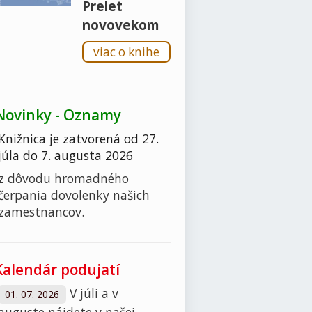
Prelet
novovekom
viac o knihe
Novinky - Oznamy
Knižnica je zatvorená od 27.
júla do 7. augusta 2026
z dôvodu hromadného
čerpania dovolenky našich
zamestnancov.
Kalendár podujatí
V júli a v
01. 07. 2026