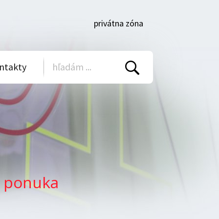
privátna zóna
ntakty
Vyhľadať
- ponuka