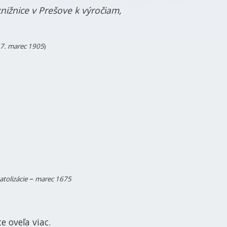
knižnice v Prešove k výročiam,
7. marec 1905
)
–
atolizácie
marec 1675
 oveľa viac.