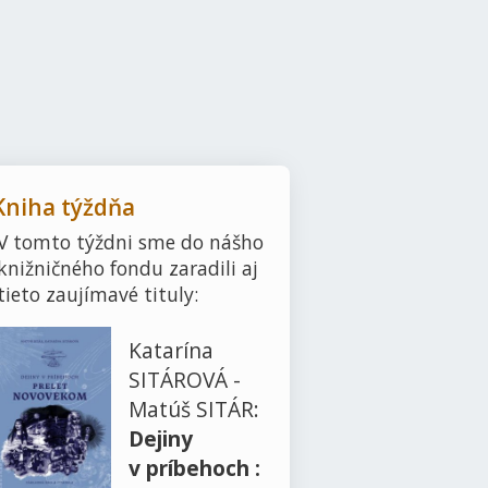
.
Kniha týždňa
V tomto týždni sme do nášho
knižničného fondu zaradili aj
tieto zaujímavé tituly:
Katarína
SITÁROVÁ -
Matúš SITÁR:
Dejiny
v príbehoch :