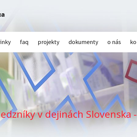
inky
faq
projekty
dokumenty
o nás
ko
edzníky v dejinách Slovenska 