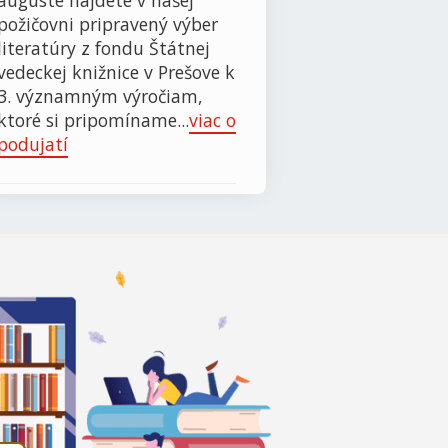
auguste nájdete v našej
požičovni pripravený výber
literatúry z fondu Štátnej
vedeckej knižnice v Prešove k
3. významným výročiam,
ktoré si pripomíname...
viac o
podujatí