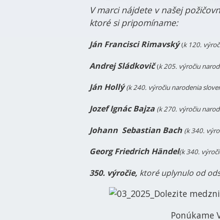
V marci nájdete v našej požičovn
ktoré si pripomíname:
Ján Francisci Rimavský
(
k 120. výroč
Andrej Sládkovič
(
k 205. výročiu narod
Ján Hollý
(k 240. výročiu narodenia
slove
Jozef Ignác Bajza
(k 270. výročiu naro
Johann Sebastian Bach
(k 340. výr
Georg Friedrich Händel
(k 340. výroč
350. výročie,
ktoré uplynulo od
ods
Ponúkame Vá