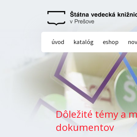
úvod
katalóg
eshop
nov
Dôležité témy a m
dokumentov