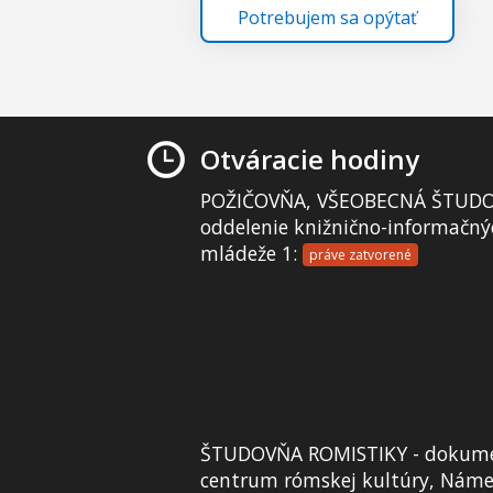
Potrebujem sa opýtať
Otváracie hodiny
POŽIČOVŇA, VŠEOBECNÁ ŠTUDO
oddelenie knižnično-informačný
mládeže 1:
práve zatvorené
ŠTUDOVŇA ROMISTIKY - dokume
centrum rómskej kultúry, Námes