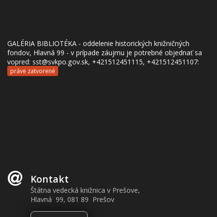
GALÉRIA BIBLIOTÉKA - oddelenie historických knižničných
fondov, Hlavná 99 - v prípade záujmu je potrebné objednať sa
vopred: sst@svkpo.gov.sk, +421512451115, +421512451107:
práve zatvorené
Kontakt
Štátna vedecká knižnica v Prešove,
Hlavná 99, 081 89 Prešov