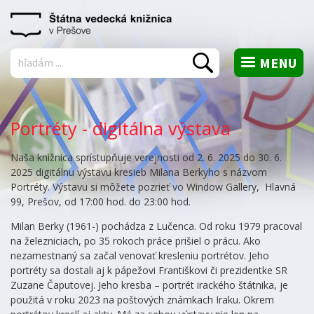
MENU
Vyhľadať
Portréty - digitálna výstava
Naša knižnica sprístupňuje verejnosti od 2. 6. 2025 do 30. 6.
2025 digitálnu výstavu kresieb Milana Berkyho s názvom
Portréty. Výstavu si môžete pozrieť vo Window Gallery, Hlavná
99, Prešov, od 17:00 hod. do 23:00 hod.
Milan Berky (1961-) pochádza z Lučenca. Od roku 1979 pracoval
na železniciach, po 35 rokoch práce prišiel o prácu. Ako
nezamestnaný sa začal venovať kresleniu portrétov. Jeho
portréty sa dostali aj k pápežovi Františkovi či prezidentke SR
Zuzane Čaputovej. Jeho kresba – portrét irackého štátnika, je
použitá v roku 2023 na poštových známkach Iraku. Okrem