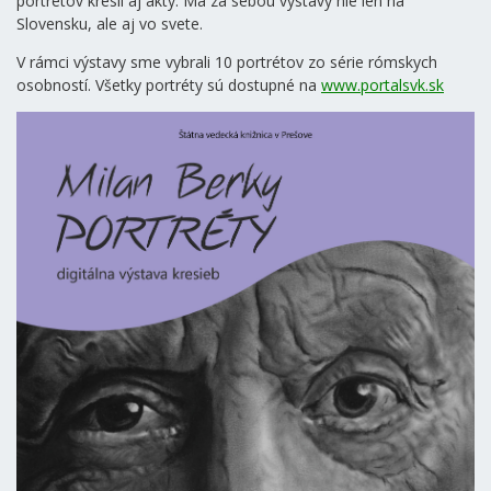
portrétov kreslí aj akty. Má za sebou výstavy nie len na
Slovensku, ale aj vo svete.
V rámci výstavy sme vybrali 10 portrétov zo série rómskych
osobností. Všetky portréty sú dostupné na
www.portalsvk.sk