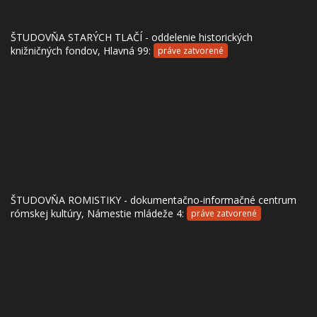
ŠTUDOVŇA STARÝCH TLAČÍ - oddelenie historických
knižničných fondov, Hlavná 99:
práve zatvorené
ŠTUDOVŇA ROMISTIKY - dokumentačno-informačné centrum
rómskej kultúry, Námestie mládeže 4:
práve zatvorené