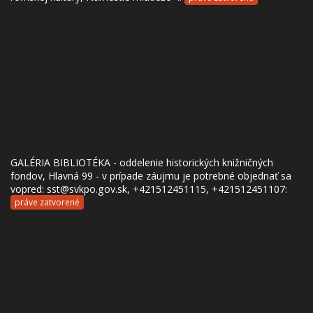
GALÉRIA BIBLIOTÉKA - oddelenie historických knižničných
fondov, Hlavná 99 - v prípade záujmu je potrebné objednať sa
vopred: sst@svkpo.gov.sk, +421512451115, +421512451107:
práve zatvorené