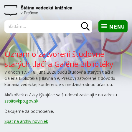
MENU
Vyhľadať
Oznam o zatvorení študovne
starých tlačí a Galérie Bibliotéky
V dňoch 17. - 18. júna 2026 budú študovňa starých tlačí a
Galéria Bibliotéka (Hlavná 99, Prešov) zatvorené z dôvodu
konania vedeckej konferencie s medzinárodnou účasťou.
Akékoľvek otázky týkajúce sa študovní zasielajte na adresu
sst@svkpo.gov.sk
Ďakujeme za pochopenie.
Späť na archív noviniek