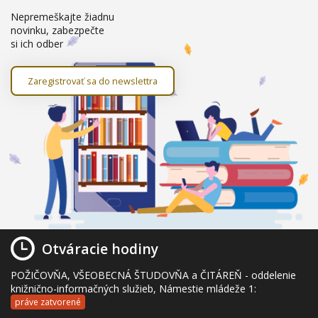
Nepremeškajte žiadnu
novinku, zabezpečte
si ich odber
Zaregistrovať sa do newslettra
Otváracie hodiny
POŽIČOVŇA, VŠEOBECNÁ ŠTUDOVŇA a ČITÁREŇ - oddelenie
knižnično-informačných služieb, Námestie mládeže 1:
práve zatvorené