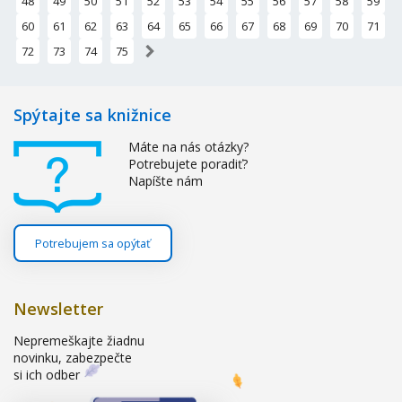
48
49
50
51
52
53
54
55
56
57
58
59
60
61
62
63
64
65
66
67
68
69
70
71
»
72
73
74
75
Spýtajte sa knižnice
Máte na nás otázky?
Potrebujete poradiť?
Napíšte nám
Potrebujem sa opýtať
Newsletter
Nepremeškajte žiadnu
novinku, zabezpečte
si ich odber