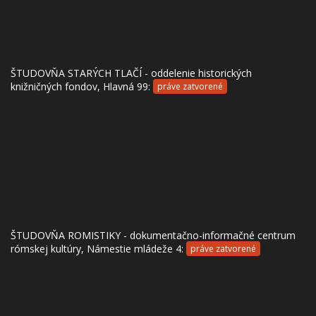
ŠTUDOVŇA STARÝCH TLAČÍ - oddelenie historických
knižničných fondov, Hlavná 99:
práve zatvorené
ŠTUDOVŇA ROMISTIKY - dokumentačno-informačné centrum
rómskej kultúry, Námestie mládeže 4:
práve zatvorené