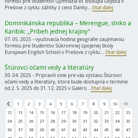
formou pre študentov Gymnázia bl. biskupa Gojdiča v
Prešove z cyklu: zážitky z ciest Danky…
čítať ďalej
Dominikánska republika – Merengue, slnko a
Karibik: „Príbeh jednej krajiny“
07. 05. 2025 - vyučovacia hodina geografie zaujímavou
formou pre študentov Súkromnej spojenej školy
European English School v Prešove z cyklu:…
čítať ďalej
Štúrovci očami vedy a literatúry
30. 04. 2025 - Pripravili sme pre vás výstavu Štúrovci
očami vedy a literatúry, ktorá bude dostupná v termíne
od 2. 5. 2025 do 31. 12. 2025 v Galérii…
čítať ďalej
«
1
2
3
4
5
6
7
8
9
10
11
12
13
14
15
16
17
18
19
20
21
22
23
24
25
26
27
28
29
30
31
32
33
34
35
36
37
38
39
40
41
42
43
44
45
46
47