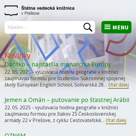
MENU
Vyhľadať
Novinky
Dánsko – najstaršia monarchia Európy
22. 05. 2025 - vyučovacia hodina geografie v knižnici
zaujímavou formou pre študentov Súkromnej spojenej
školy European English School, Solivarská 28…
čítať ďalej
Jemen a Omán – putovanie po šťastnej Arábii
22. 05. 2025 - vyučovacia hodina geografie v knižnici
zaujímavou formou pre žiakov ZŠ Československej
armády 22 v Prešove, z cyklu: Cestovateľské…
čítať ďalej
OZNAM