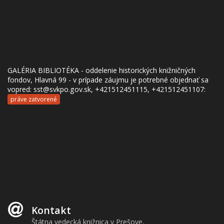
GALÉRIA BIBLIOTÉKA - oddelenie historických knižničných
fondov, Hlavná 99 - v prípade záujmu je potrebné objednať sa
vopred: sst@svkpo.gov.sk, +421512451115, +421512451107:
práve zatvorené
Kontakt
Štátna vedecká knižnica v Prešove,