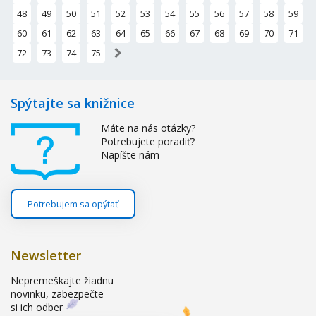
48
49
50
51
52
53
54
55
56
57
58
59
60
61
62
63
64
65
66
67
68
69
70
71
»
72
73
74
75
Spýtajte sa knižnice
Máte na nás otázky?
Potrebujete poradiť?
Napíšte nám
Potrebujem sa opýtať
Newsletter
Nepremeškajte žiadnu
novinku, zabezpečte
si ich odber