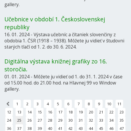
gallery.
Učebnice v období 1. Československej
republiky
16. 01. 2024 - Výstava učebníc a čítaniek slovenčiny z
obdobia 1. ČSR (1918 – 1938). Môžete ju vidieť v študovni
starých tlačí od 1. 2. do 30. 6. 2024.
Digitálna výstava knižnej grafiky zo 16.
storočia.
01. 01. 2024 - Môžete ju vidieť od 1. do 31. 1. 2024 v čase
od 15.00 hod. do 21.00 hod. na Hlavnej 99 vo Window
gallery.
«
1
2
3
4
5
6
7
8
9
10
11
12
13
14
15
16
17
18
19
20
21
22
23
24
25
26
27
28
29
30
31
32
33
34
35
36
37
38
39
40
41
42
43
44
45
46
47