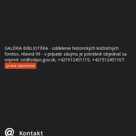
GALÉRIA BIBLIOTÉKA - oddelenie historických knižničných
fondov, Hlavná 99 - v prípade záujmu je potrebné objednať sa
vopred: sst@svkpo.gov.sk, +421512451115, +421512451107:
práve zatvorené
Kontakt