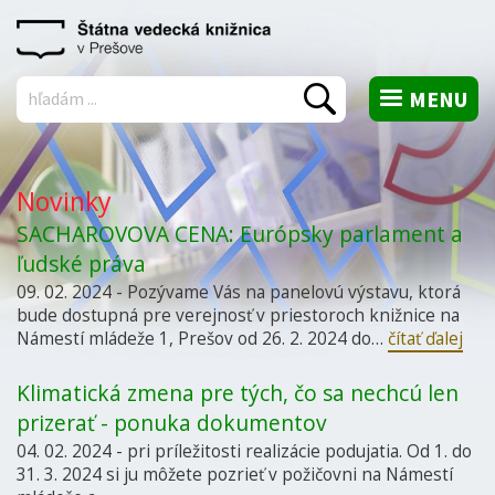
MENU
Vyhľadať
Novinky
SACHAROVOVA CENA: Európsky parlament a
ľudské práva
09. 02. 2024 - Pozývame Vás na panelovú výstavu, ktorá
bude dostupná pre verejnosť v priestoroch knižnice na
Námestí mládeže 1, Prešov od 26. 2. 2024 do…
čítať ďalej
Klimatická zmena pre tých, čo sa nechcú len
prizerať - ponuka dokumentov
04. 02. 2024 - pri príležitosti realizácie podujatia. Od 1. do
31. 3. 2024 si ju môžete pozrieť v požičovni na Námestí