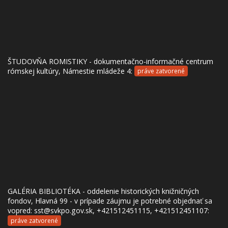
ŠTUDOVŇA ROMISTIKY - dokumentačno-informačné centrum
rómskej kultúry, Námestie mládeže 4:
práve zatvorené
GALÉRIA BIBLIOTÉKA - oddelenie historických knižničných
fondov, Hlavná 99 - v prípade záujmu je potrebné objednať sa
vopred: sst@svkpo.gov.sk, +421512451115, +421512451107:
práve zatvorené