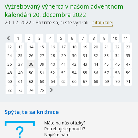
Vyžrebovaný výherca v našom adventnom
kalendári 20. decembra 2022
20. 12. 2022 - Pozrite sa, či ste vyhrali...
čítať ďalej
«
1
2
3
4
5
6
7
8
9
10
11
12
13
14
15
16
17
18
19
20
21
22
23
24
25
26
27
28
29
30
31
32
33
34
35
36
37
38
39
40
41
42
43
44
45
46
47
48
49
50
51
52
53
54
55
56
57
58
59
60
61
62
63
64
65
66
67
68
69
70
71
»
72
73
74
75
Spýtajte sa knižnice
Máte na nás otázky?
Potrebujete poradiť?
Napíšte nám