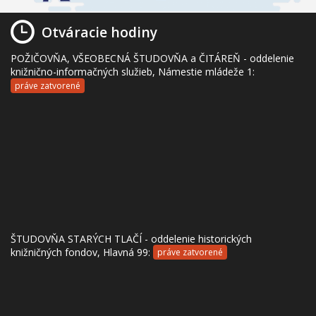
Otváracie hodiny
POŽIČOVŇA, VŠEOBECNÁ ŠTUDOVŇA a ČITÁREŇ - oddelenie
knižnično-informačných služieb, Námestie mládeže 1:
práve zatvorené
ŠTUDOVŇA STARÝCH TLAČÍ - oddelenie historických
knižničných fondov, Hlavná 99:
práve zatvorené