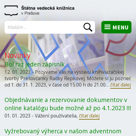
MENU
Vyhľadať
Novinky
Bol raz jeden zápisník
12. 01. 2023 - Pozývame Vás na výstavu kníhviazačskej
tvorby Prešovčanky Radky Repkovej. Môžete si ju pozrieť
od 1. do 31. 1. 2023, v čase od 15.00 h do 21.00…
čítať ďalej
Objednávanie a rezervovanie dokumentov v
online katalógu bude možné až po 4.1.2023 !!!
01. 01. 2023 - Vážení používatelia,
čítať ďalej
Vyžrebovaný výherca v našom adventnom